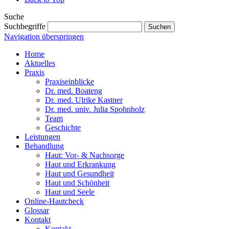
Suche
Suchbegriffe
Suchen
Navigation überspringen
Home
Aktuelles
Praxis
Praxiseinblicke
Dr. med. Boateng
Dr. med. Ulrike Kastner
Dr. med. univ. Julia Spohnholz
Team
Geschichte
Leistungen
Behandlung
Haut: Vor- & Nachsorge
Haut und Erkrankung
Haut und Gesundheit
Haut und Schönheit
Haut und Seele
Online-Hautcheck
Glossar
Kontakt
Kontakt