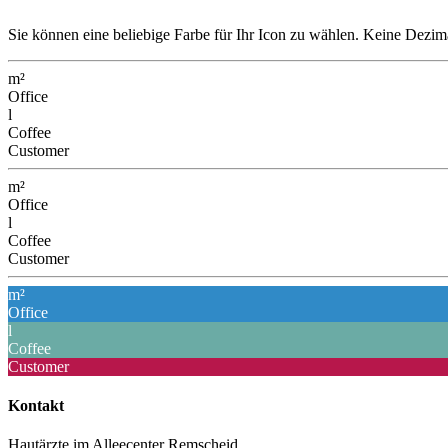
Sie können eine beliebige Farbe für Ihr Icon zu wählen. Keine Dezim
m²
Office
l
Coffee
Customer
m²
Office
l
Coffee
Customer
m²
Office
l
Coffee
Customer
Kontakt
Hautärzte im Alleecenter Remscheid