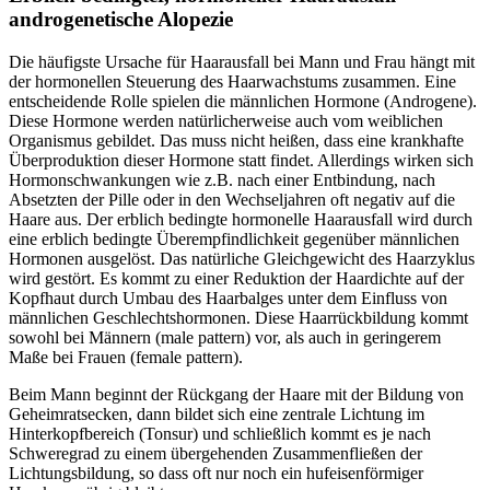
androgenetische Alopezie
Die häufigste Ursache für Haarausfall bei Mann und Frau hängt mit
der hormonellen Steuerung des Haarwachstums zusammen. Eine
entscheidende Rolle spielen die männlichen Hormone (Androgene).
Diese Hormone werden natürlicherweise auch vom weiblichen
Organismus gebildet. Das muss nicht heißen, dass eine krankhafte
Überproduktion dieser Hormone statt findet. Allerdings wirken sich
Hormonschwankungen wie z.B. nach einer Entbindung, nach
Absetzten der Pille oder in den Wechseljahren oft negativ auf die
Haare aus. Der erblich bedingte hormonelle Haarausfall wird durch
eine erblich bedingte Überempfindlichkeit gegenüber männlichen
Hormonen ausgelöst. Das natürliche Gleichgewicht des Haarzyklus
wird gestört. Es kommt zu einer Reduktion der Haardichte auf der
Kopfhaut durch Umbau des Haarbalges unter dem Einfluss von
männlichen Geschlechtshormonen. Diese Haarrückbildung kommt
sowohl bei Männern (male pattern) vor, als auch in geringerem
Maße bei Frauen (female pattern).
Beim Mann beginnt der Rückgang der Haare mit der Bildung von
Geheimratsecken, dann bildet sich eine zentrale Lichtung im
Hinterkopfbereich (Tonsur) und schließlich kommt es je nach
Schweregrad zu einem übergehenden Zusammenfließen der
Lichtungsbildung, so dass oft nur noch ein hufeisenförmiger