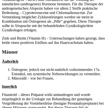
männlichen (androgenen) Hormone hemmen. Für die Therapie der
androgenetischen Alopezie haben vor allem 2 Stoffe praktische
Bedeutung – Cyproteronacetat und Chlormadionacetat. Zur
Vermeidung möglicher Zyklusstörungen werden sie meist in
Kombination mit Östrogenen als „Pille“ gegeben. Diese Therapie
sollte in Absprache mit der behandelnden Gynäkologin/dem
Gynäkologen erfolgen.
Zink und Biotin (Vitamin H) – Untersuchungen haben gezeigt, dass
beide einen positiven Einfluss auf das Haarwachstum haben.
Männer
Äußerlich
Östrogene, jedoch nur nicht-natürlich vorkommendes 17a-
Estradiol, um systemische Nebenwirkungen zu vermeiden.
Minoxidil – wie bei Frauen.
Innerlich
Finasterid – dieses Präparat wirkt antiandrogen und wurde
ursprünglich in der Urologie zur Behandlung der gutartigen
Vergrößerung der Vorsteherdrüse (benigne Prostatahyperplasie) bei
älteren Männern angewendet. Bei dieser Therapie fiel als