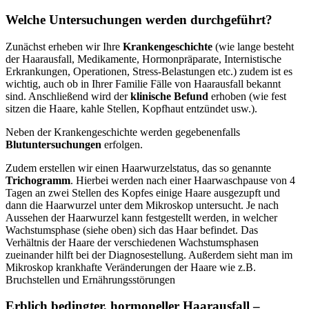
Welche Untersuchungen werden durchgeführt?
Zunächst erheben wir Ihre
Krankengeschichte
(wie lange besteht
der Haarausfall, Medikamente, Hormonpräparate, Internistische
Erkrankungen, Operationen, Stress-Belastungen etc.) zudem ist es
wichtig, auch ob in Ihrer Familie Fälle von Haarausfall bekannt
sind. Anschließend wird der
klinische Befund
erhoben (wie fest
sitzen die Haare, kahle Stellen, Kopfhaut entzündet usw.).
Neben der Krankengeschichte werden gegebenenfalls
Blutuntersuchungen
erfolgen.
Zudem erstellen wir einen Haarwurzelstatus, das so genannte
Trichogramm
. Hierbei werden nach einer Haarwaschpause von 4
Tagen an zwei Stellen des Kopfes einige Haare ausgezupft und
dann die Haarwurzel unter dem Mikroskop untersucht. Je nach
Aussehen der Haarwurzel kann festgestellt werden, in welcher
Wachstumsphase (siehe oben) sich das Haar befindet. Das
Verhältnis der Haare der verschiedenen Wachstumsphasen
zueinander hilft bei der Diagnosestellung. Außerdem sieht man im
Mikroskop krankhafte Veränderungen der Haare wie z.B.
Bruchstellen und Ernährungsstörungen
Erblich bedingter, hormoneller Haarausfall –