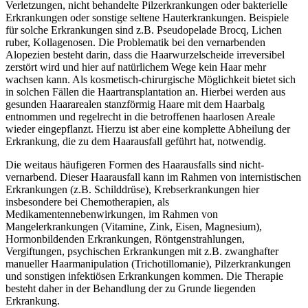
Verletzungen, nicht behandelte Pilzerkrankungen oder bakterielle
Erkrankungen oder sonstige seltene Hauterkrankungen. Beispiele
für solche Erkrankungen sind z.B. Pseudopelade Brocq, Lichen
ruber, Kollagenosen. Die Problematik bei den vernarbenden
Alopezien besteht darin, dass die Haarwurzelscheide irreversibel
zerstört wird und hier auf natürlichem Wege kein Haar mehr
wachsen kann. Als kosmetisch-chirurgische Möglichkeit bietet sich
in solchen Fällen die Haartransplantation an. Hierbei werden aus
gesunden Haararealen stanzförmig Haare mit dem Haarbalg
entnommen und regelrecht in die betroffenen haarlosen Areale
wieder eingepflanzt. Hierzu ist aber eine komplette Abheilung der
Erkrankung, die zu dem Haarausfall geführt hat, notwendig.
Die weitaus häufigeren Formen des Haarausfalls sind nicht-
vernarbend. Dieser Haarausfall kann im Rahmen von internistischen
Erkrankungen (z.B. Schilddrüse), Krebserkrankungen hier
insbesondere bei Chemotherapien, als
Medikamentennebenwirkungen, im Rahmen von
Mangelerkrankungen (Vitamine, Zink, Eisen, Magnesium),
Hormonbildenden Erkrankungen, Röntgenstrahlungen,
Vergiftungen, psychischen Erkrankungen mit z.B. zwanghafter
manueller Haarmanipulation (Trichotillomanie), Pilzerkrankungen
und sonstigen infektiösen Erkrankungen kommen. Die Therapie
besteht daher in der Behandlung der zu Grunde liegenden
Erkrankung.