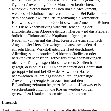
werden. Erfolge sind jedoch frühestens nach regelmäßiger
täglicher Anwendung über 3 Monate zu beobachten.
Minoxidil- hierbei handelt es sich um ein Medikament,
welches bei Bluthochdruck verordnet wird. Bei Patienten die
damit behandelt wurden, fiel regelmäßig ein vermehrter
Haarwuchs vor allem im Gesicht sowie an Armen und Beinen
auf. Diese Nebenwirkung wird zur Behandlung der
androgenetischen Alopezie genutzt. Hierbei wird das Präparat
örtlich als Tinktur auf die Kopfhaut aufgetragen.
Nebenwirkungen auf das Herz-Kreislaufsystem sind nach
Angaben der Hersteller weitgehend auszuschließen, da nur
ein sehr kleiner Wirkstoffanteil die Haut durchdringt.
Allerdings sind besonders bei überempfindlichen oder
herzkranken Menschen Herz-Kreislauf-Nebenwirkungen
nicht vollständig ausgeschlossen werden. Studien haben
gezeigt, dass bei bis zu 90% der Patienten der Haarausfall
gestoppt wird und bei 40 % der Anwender Haare
nachwachsen. Allerdings ist das durch längerfristige
Anwendung erzeugte Haarwachstum auf den
Behandlungszeitraum begrenzt. Minoxidil-Haarwasser ist
verschreibungspflichtig, die Kosten werden von den
gesetzlichen Krankenkassen nicht übernommen.
Innerlich
Antiandrogene - dieses sind Substanzen, die die Wirkung der