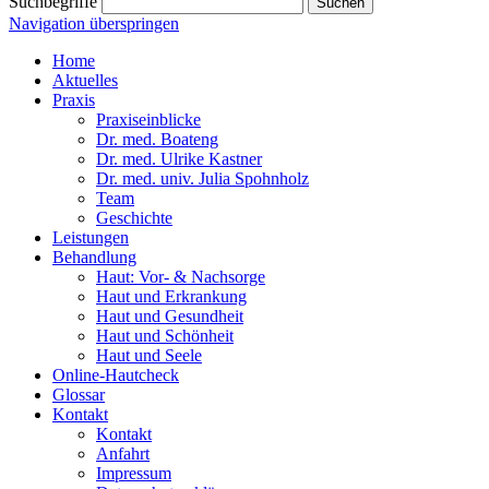
Suchbegriffe
Suchen
Navigation überspringen
Home
Aktuelles
Praxis
Praxiseinblicke
Dr. med. Boateng
Dr. med. Ulrike Kastner
Dr. med. univ. Julia Spohnholz
Team
Geschichte
Leistungen
Behandlung
Haut: Vor- & Nachsorge
Haut und Erkrankung
Haut und Gesundheit
Haut und Schönheit
Haut und Seele
Online-Hautcheck
Glossar
Kontakt
Kontakt
Anfahrt
Impressum