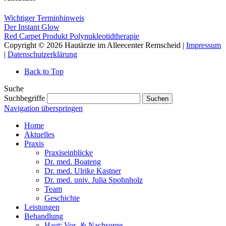
Wichtiger Terminhinweis
Der Instant Glow
Red Carpet Produkt Polynukleotidtherapie
Copyright © 2026 Hautärzte im Alleecenter Remscheid |
Impressum
|
Datenschutzerklärung
Back to Top
Suche
Suchbegriffe
Suchen
Navigation überspringen
Home
Aktuelles
Praxis
Praxiseinblicke
Dr. med. Boateng
Dr. med. Ulrike Kastner
Dr. med. univ. Julia Spohnholz
Team
Geschichte
Leistungen
Behandlung
Haut: Vor- & Nachsorge