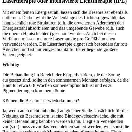
Lasertherapie oder intensivierte Lichttherapie (IPL)
Mit einem feinen Energiestrahl lassen sich die Besenreiser ebenfalls
entfernen. Da bei wird die Wellenlänge des Lichts so gewählt, das
hauptsächlich rote Strukturen (d.h. die erweiterten Äderchen) den
Energiestrahl absorbieren und das umgebende Gewebe (d.h. auch
die oberen Hautschichten) geschont werden. Auch bei diesen
Verfahren müssen mehrere Laserpunkte pro Gefäßbäumchen
verwendet werden. Die Lasertherapie eignet sich besonders für rote
Äderchen und ist nur eingeschränkt für tiefer liegende größere
Venen geeignet.
Wichtig:
Die Behandlung im Bereich der Körperbezirken, die der Sonne
ausgesetzt sind, sollte in den sonnenarmen Monaten erfolgen, da die
Haut für etwa 6-8 Wochen sonnenempfindlich ist und es zu
Pigmentierungen kommen könnte.
Können die Besenreiser wiederkommen?
Ja, wenn auch nicht unbedingt an gleicher Stelle. Ursächlich für die
Neigung zu Besenreisern ist eine Bindegewebsschwäche, die mit
keiner Behandlung behoben werden kann. Liegt ein Venenleiden
vor (s.o.) muss zuvor das Venenleiden saniert werden, weil sonst die
Besenreiser schon nach Monaten wiederauftreten können. Einer