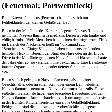
(Feuermal; Portweinfleck)
Beim Naevus flammeus (Feuermal) handelt es sich um
Fehlbildungen der kleinen Gefäße der Haut.
Einen in der Mittellinie des Körper gelegenen Naevus flammeus
nennt man
Naevus flammeus medialis
. Dieser ist sehr häufig und
völlig harmlos: Viele Menschen haben einen derartigen roten Fleck
im Bereich des Nackens, er heißt im Volksmund auch
"Storchenbiss". Einige Säuglinge haben einen entsprechenden
hellroten Fleck im Bereich der Stirn, der Nase oder an der Lippe.
Diese in der Mittellinie gelegenen Naevi flammei blassen im Laufe
der Jahre eher ab, sie verändern ihre Textur nicht. Eine Beteiligung
innerer Organe oder unterliegender tieferer Strukturen kommt nicht
vor.
Einen seitlich gelegenen Naevus flammeus, also an einer
Gesichtshälfte, oder an einem Arm oder einem Bein gelegenen
Naevus flammeus nennt man
Naevus flammeus lateralis
. Diese
seitlichen Gefässmale haben eine besondere Bedeutung: Bei dem
Naevus flammeus lateralis handelt es sich um angeborene oder sich
in der frühsten Kindheit zeigende einseitige Gefäßfehlbildung.
Fehlgebildet sind die kleinsten, ganz oberflächlich gelegenen
Hautgefäße. Diese seitlich gelegenen Feuermale bilden sich nicht