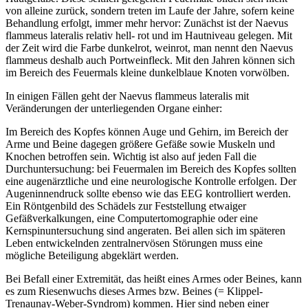
von alleine zurück, sondern treten im Laufe der Jahre, sofern keine
Behandlung erfolgt, immer mehr hervor: Zunächst ist der Naevus
flammeus lateralis relativ hell- rot und im Hautniveau gelegen. Mit
der Zeit wird die Farbe dunkelrot, weinrot, man nennt den Naevus
flammeus deshalb auch Portweinfleck. Mit den Jahren können sich
im Bereich des Feuermals kleine dunkelblaue Knoten vorwölben.
In einigen Fällen geht der Naevus flammeus lateralis mit
Veränderungen der unterliegenden Organe einher:
Im Bereich des Kopfes können Auge und Gehirn, im Bereich der
Arme und Beine dagegen größere Gefäße sowie Muskeln und
Knochen betroffen sein. Wichtig ist also auf jeden Fall die
Durchuntersuchung: bei Feuermalen im Bereich des Kopfes sollten
eine augenärztliche und eine neurologische Kontrolle erfolgen. Der
Augeninnendruck sollte ebenso wie das EEG kontrolliert werden.
Ein Röntgenbild des Schädels zur Feststellung etwaiger
Gefäßverkalkungen, eine Computertomographie oder eine
Kernspinuntersuchung sind angeraten. Bei allen sich im späteren
Leben entwickelnden zentralnervösen Störungen muss eine
mögliche Beteiligung abgeklärt werden.
Bei Befall einer Extremität, das heißt eines Armes oder Beines, kann
es zum Riesenwuchs dieses Armes bzw. Beines (= Klippel-
Trenaunay-Weber-Syndrom) kommen. Hier sind neben einer