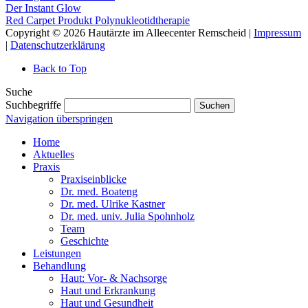
Der Instant Glow
Red Carpet Produkt Polynukleotidtherapie
Copyright © 2026 Hautärzte im Alleecenter Remscheid |
Impressum
|
Datenschutzerklärung
Back to Top
Suche
Suchbegriffe
Suchen
Navigation überspringen
Home
Aktuelles
Praxis
Praxiseinblicke
Dr. med. Boateng
Dr. med. Ulrike Kastner
Dr. med. univ. Julia Spohnholz
Team
Geschichte
Leistungen
Behandlung
Haut: Vor- & Nachsorge
Haut und Erkrankung
Haut und Gesundheit