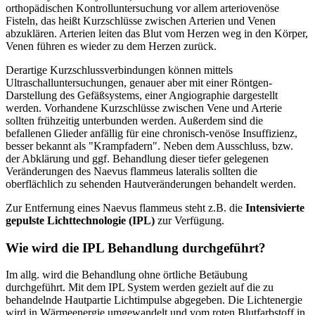
orthopädischen Kontrolluntersuchung vor allem arteriovenöse
Fisteln, das heißt Kurzschlüsse zwischen Arterien und Venen
abzuklären. Arterien leiten das Blut vom Herzen weg in den Körper,
Venen führen es wieder zu dem Herzen zurück.
Derartige Kurzschlussverbindungen können mittels
Ultraschalluntersuchungen, genauer aber mit einer Röntgen-
Darstellung des Gefäßsystems, einer Angiographie dargestellt
werden. Vorhandene Kurzschlüsse zwischen Vene und Arterie
sollten frühzeitig unterbunden werden. Außerdem sind die
befallenen Glieder anfällig für eine chronisch-venöse Insuffizienz,
besser bekannt als "Krampfadern". Neben dem Ausschluss, bzw.
der Abklärung und ggf. Behandlung dieser tiefer gelegenen
Veränderungen des Naevus flammeus lateralis sollten die
oberflächlich zu sehenden Hautveränderungen behandelt werden.
Zur Entfernung eines Naevus flammeus steht z.B. die
Intensivierte
gepulste Lichttechnologie (IPL)
zur Verfügung.
Wie wird die IPL Behandlung durchgeführt?
Im allg. wird die Behandlung ohne örtliche Betäubung
durchgeführt. Mit dem IPL System werden gezielt auf die zu
behandelnde Hautpartie Lichtimpulse abgegeben. Die Lichtenergie
wird in Wärmeenergie umgewandelt und vom roten Blutfarbstoff in